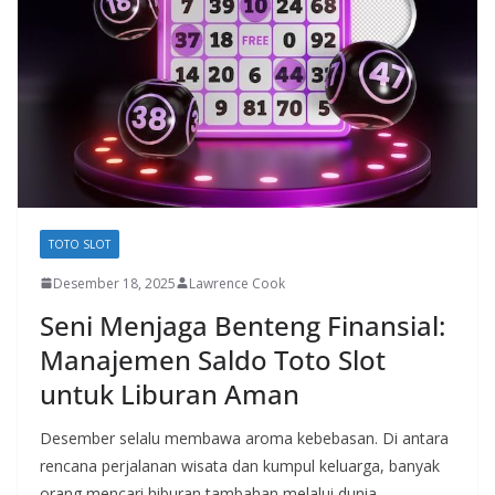
TOTO SLOT
Desember 18, 2025
Lawrence Cook
Seni Menjaga Benteng Finansial:
Manajemen Saldo Toto Slot
untuk Liburan Aman
Desember selalu membawa aroma kebebasan. Di antara
rencana perjalanan wisata dan kumpul keluarga, banyak
orang mencari hiburan tambahan melalui dunia