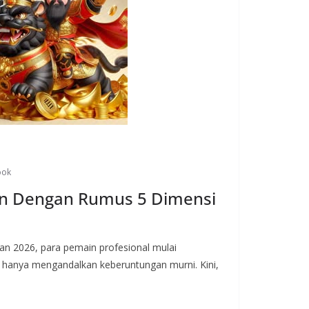
ook
n Dengan Rumus 5 Dimensi
n 2026, para pemain profesional mulai
 hanya mengandalkan keberuntungan murni. Kini,