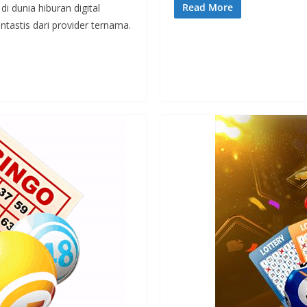
Read More
 dunia hiburan digital
astis dari provider ternama.