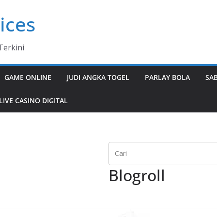
ices
Terkini
GAME ONLINE
JUDI ANGKA TOGEL
PARLAY BOLA
SA
VE CASINO DIGITAL
Blogroll