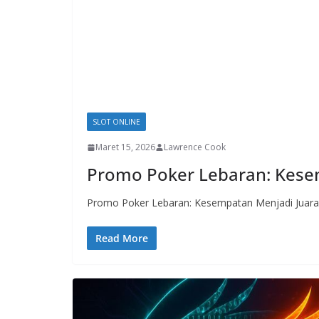
SLOT ONLINE
Maret 15, 2026
Lawrence Cook
Promo Poker Lebaran: Kese
Promo Poker Lebaran: Kesempatan Menjadi Juara 
Read More