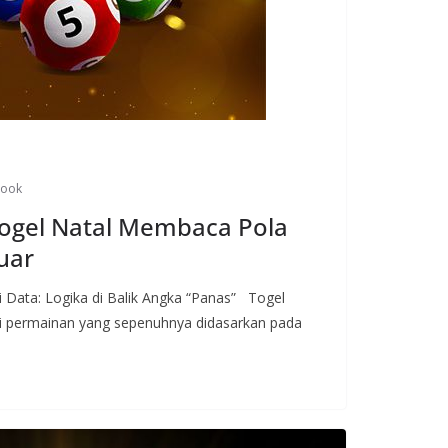
Cook
Togel Natal Membaca Pola
uar
Data: Logika di Balik Angka “Panas” Togel
erti permainan yang sepenuhnya didasarkan pada