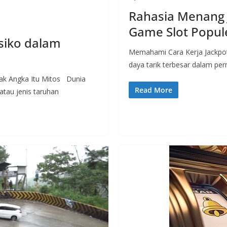
Rahasia Menang 
Game Slot Popul
siko dalam
Memahami Cara Kerja Jackpot 
daya tarik terbesar dalam pe
bak Angka Itu Mitos Dunia
Read More
atau jenis taruhan