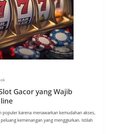
ook
 Slot Gacor yang Wajib
line
in populer karena menawarkan kemudahan akses,
ta peluang kemenangan yang menggiurkan. Istilah