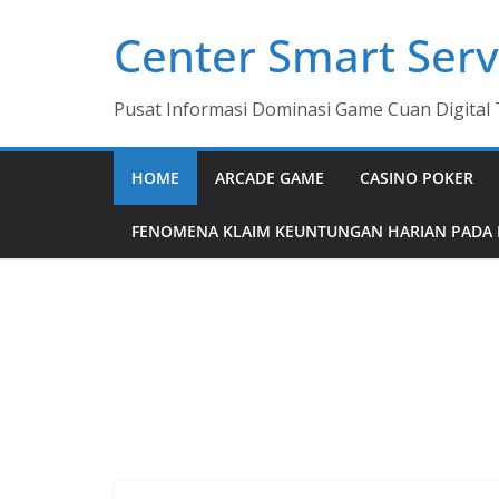
Skip
Center Smart Serv
to
content
Pusat Informasi Dominasi Game Cuan Digital 
HOME
ARCADE GAME
CASINO POKER
FENOMENA KLAIM KEUNTUNGAN HARIAN PADA LI