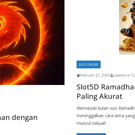
JUDI ONLINE
Februari 27, 2026
Lawrence C
Slot5D Ramadha
Paling Akurat
Memasuki bulan suci Ramadha
han dengan
meninggalkan cara lama yang
muncul sebuah