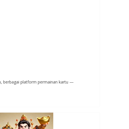
, berbagai platform permainan kartu —